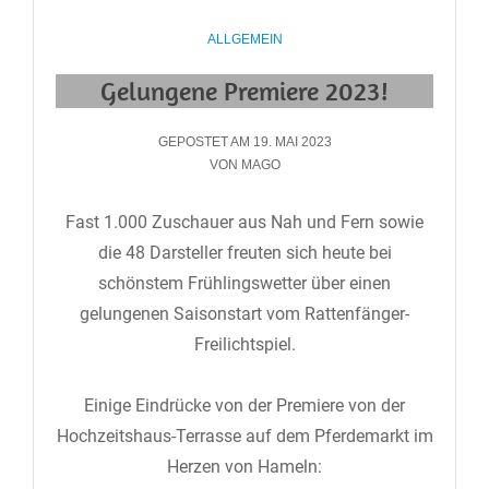
CATEGORIES
ALLGEMEIN
Gelungene Premiere 2023!
GEPOSTET
GEPOSTET AM
19. MAI 2023
AM
VON
MAGO
Fast 1.000 Zuschauer aus Nah und Fern sowie
die 48 Darsteller freuten sich heute bei
schönstem Frühlingswetter über einen
gelungenen Saisonstart vom Rattenfänger-
Freilichtspiel.
Einige Eindrücke von der Premiere von der
Hochzeitshaus-Terrasse auf dem Pferdemarkt im
Herzen von Hameln: